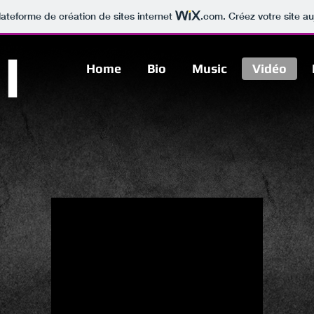
lateforme de création de sites internet
.com
. Créez votre site au
TI
Home
Bio
Music
Vidéo